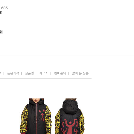
 686
K
원
I
I
I
I
I
격
높은가격
상품명
제조사
판매순위
많이 본 상품