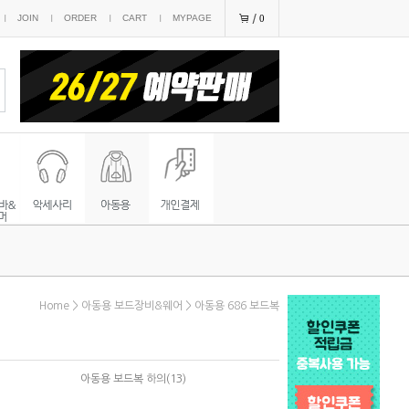
JOIN
ORDER
CART
MYPAGE
0
Home
>
아동용 보드장비&웨어
>
아동용 686 보드복
아동용 보드복 하의(13)