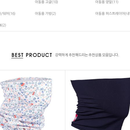
아동용 고글(18)
아동용 양말(11)
/워머(16)
아동용 가방(2)
아동용 퍼스트레이어(내의)
(2)