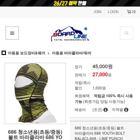
JOIN
LOGIN
/
0
아동용 보드장비&웨어
아동용 바라클라바/워머
45,000원
정가
27,000
판매가
원
적립/즉시
할인
1,000원
회원혜택
적립금 100% 즉시 사용
가능
(회원가입 당일 사용가능)
배송비
(조건)
지역별
686 청소년용(초등/중등) 볼트
686 청소년용(초등/중등)
바라클라바 686 YOUTH BOLT
볼트 바라클라바 686 YO
BALACLAVA - LIME PUNCH