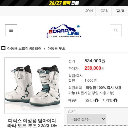
JOIN
LOGIN
/
0
아동용 보드장비&웨어
아동용 부츠
534,000원
정가
239,000
판매가
원
적립/즉시
할인
1,000원
회원혜택
적립금 100% 즉시 사용
가능
(회원가입 당일 사용가능)
배송비
(조건)
지역별
SIZE
디럭스 여성용 팀아이디
라라 보드 부츠 22/23 DE