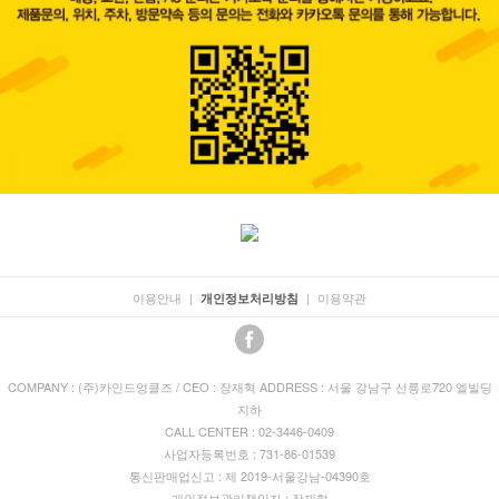
이용안내
|
|
이용약관
개인정보처리방침
COMPANY : (주)카인드엉클즈 / CEO : 장재혁 ADDRESS : 서울 강남구 선릉로720 엘빌딩
지하
CALL CENTER : 02-3446-0409
사업자등록번호 : 731-86-01539
통신판매업신고 : 제 2019-서울강남-04390호
개인정보관리책임자 : 장재혁