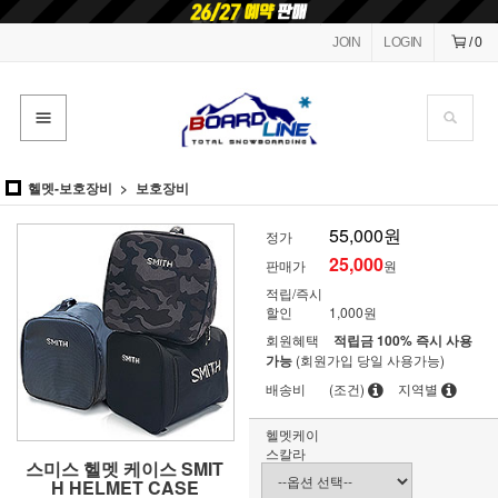
JOIN
LOGIN
/
0
헬멧-보호장비
보호장비
55,000원
정가
25,000
판매가
원
적립/즉시
할인
1,000원
회원혜택
적립금 100% 즉시 사용
가능
(회원가입 당일 사용가능)
배송비
(조건)
지역별
헬멧케이
스칼라
스미스 헬멧 케이스 SMIT
H HELMET CASE