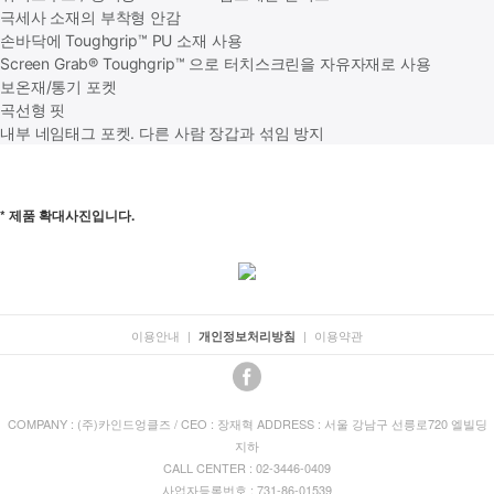
극세사 소재의 부착형 안감
손바닥에 Toughgrip™ PU 소재 사용
Screen Grab® Toughgrip™ 으로 터치스크린을 자유자재로 사용
보온재/통기 포켓
곡선형 핏
내부 네임태그 포켓. 다른 사람 장갑과 섞임 방지
* 제품 확대사진입니다.
이용안내
|
|
이용약관
개인정보처리방침
COMPANY : (주)카인드엉클즈 / CEO : 장재혁 ADDRESS : 서울 강남구 선릉로720 엘빌딩
지하
CALL CENTER : 02-3446-0409
사업자등록번호 : 731-86-01539