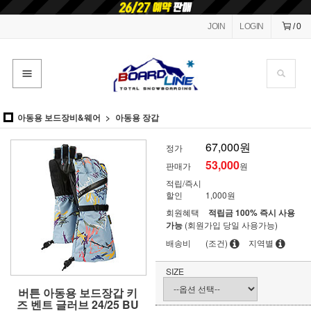
JOIN
LOGIN
/
0
아동용 보드장비&웨어
아동용 장갑
67,000원
정가
53,000
판매가
원
적립/즉시
할인
1,000원
회원혜택
적립금 100% 즉시 사용
가능
(회원가입 당일 사용가능)
배송비
(조건)
지역별
SIZE
버튼 아동용 보드장갑 키
즈 벤트 글러브 24/25 BU