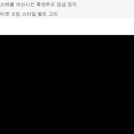
소매를 개선시킨 훅앤루프 잠금 장치
티켓 오링 스타일 벨트 고리