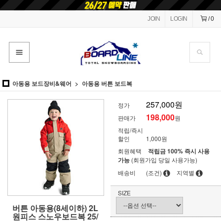
JOIN
LOGIN
/
0
아동용 보드장비&웨어
아동용 버튼 보드복
257,000원
정가
198,000
판매가
원
적립/즉시
할인
1,000원
회원혜택
적립금 100% 즉시 사용
가능
(회원가입 당일 사용가능)
배송비
(조건)
지역별
SIZE
버튼 아동용(8세이하) 2L
원피스 스노우보드복 25/