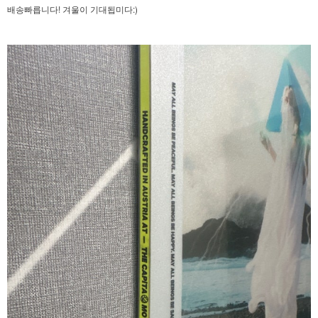
배송빠릅니다! 겨울이 기대됩미다:)