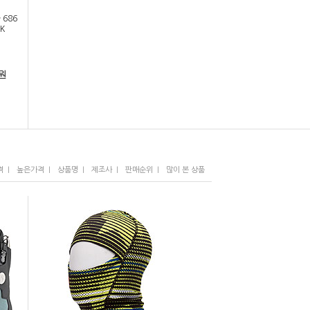
 686
K
원
I
I
I
I
I
격
높은가격
상품명
제조사
판매순위
많이 본 상품