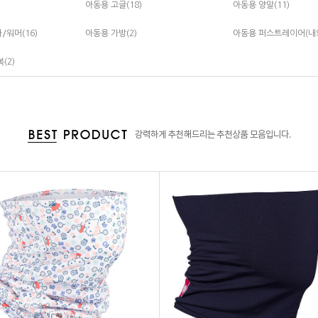
아동용 고글(18)
아동용 양말(11)
/워머(16)
아동용 가방(2)
아동용 퍼스트레이어(내의)
(2)