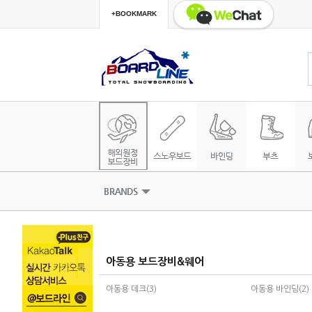
+BOOKMARK
아동용 보드장비&웨어
아동용 데크(3)
아동용 바인딩(2)