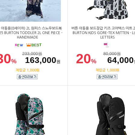
 아동용(8세이하) 2L 원피스 스노우보드복
버튼 아동용 보드장갑 키즈 고어텍스 미트 2
25 BURTON TODDLER 2L ONE PIECE -
BURTON KIDS GORE-TEX MITTEN - L
HANDMADE
LETTERS
30
20
233,000
원
80,000
원
163,000
64,000
%
%
원
적립금 1,000원
적립금 1,000원