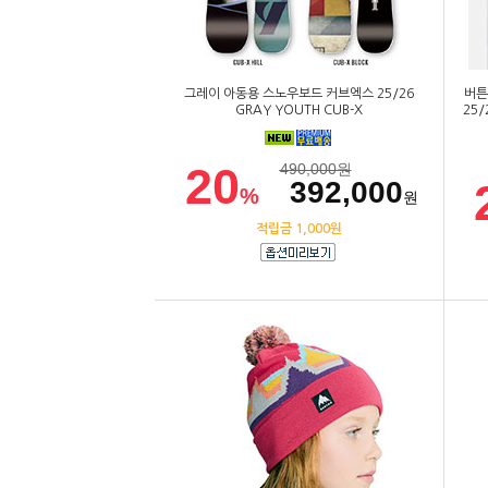
그레이 아동용 스노우보드 커브엑스 25/26
버튼
GRAY YOUTH CUB-X
25/
20
490,000
원
392,000
%
원
적립금 1,000원